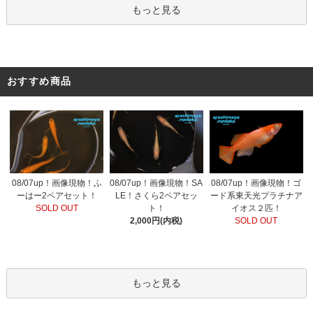
もっと見る
おすすめ商品
08/07up！画像現物！ふ
08/07up！画像現物！SA
08/07up！画像現物！ゴ
ーはー2ペアセット！
LE！さくら2ペアセッ
ード系東天光プラチナア
SOLD OUT
ト！
イオス２匹！
2,000円(内税)
SOLD OUT
もっと見る