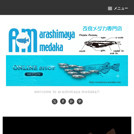
メニュー
welcome to arashimaya.medaka!!