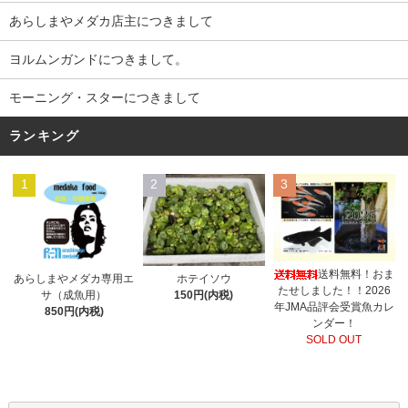
あらしまやメダカ店主につきまして
ヨルムンガンドにつきまして。
モーニング・スターにつきまして
ランキング
1
2
3
送料無料！おま
あらしまやメダカ専用エ
ホテイソウ
たせしました！！2026
サ（成魚用）
150円(内税)
年JMA品評会受賞魚カレ
850円(内税)
ンダー！
SOLD OUT