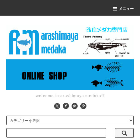
メニュー
welcome to arashimaya.medaka!!