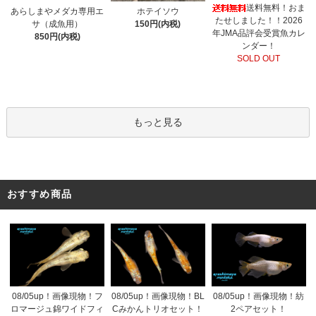
送料無料！おま
あらしまやメダカ専用エ
ホテイソウ
たせしました！！2026
サ（成魚用）
150円(内税)
年JMA品評会受賞魚カレ
850円(内税)
ンダー！
SOLD OUT
もっと見る
おすすめ商品
08/05up！画像現物！フ
08/05up！画像現物！BL
08/05up！画像現物！紡
ロマージュ錦ワイドフィ
Cみかんトリオセット！
2ペアセット！