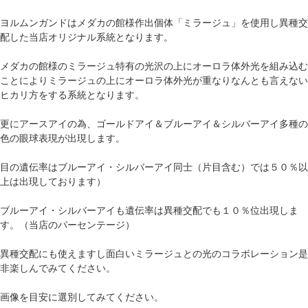
ヨルムンガンドはメダカの館様作出個体「ミラージュ」を使用し異種交
配した当店オリジナル系統となります。
メダカの館様のミラージュ特有の光沢の上にオーロラ体外光を組み込む
ことによりミラージュの上にオーロラ体外光が重なりなんとも言えない
ヒカリ方をする系統となります。
更にアースアイの為、ゴールドアイ＆ブルーアイ＆シルバーアイ多種の
色の眼球表現が出現します。
目の遺伝率はブルーアイ・シルバーアイ同士（片目含む）では５０％以
上は出現しております）
ブルーアイ・シルバーアイも遺伝率は異種交配でも１０％位出現しま
す。（当店のパーセンテージ）
異種交配にも使えますし面白いミラージュとの光のコラボレーション是
非楽しんでみてください。
画像を目安に選別してみてください。