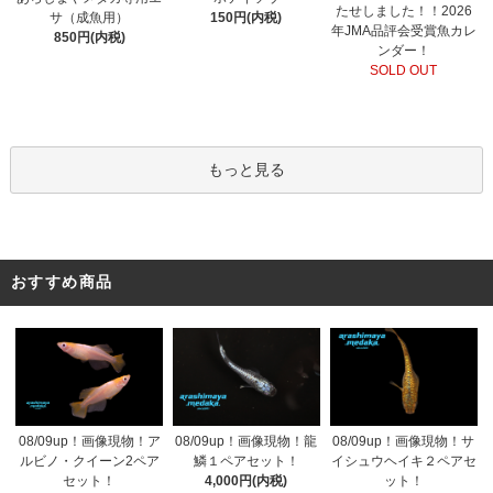
たせしました！！2026
サ（成魚用）
150円(内税)
年JMA品評会受賞魚カレ
850円(内税)
ンダー！
SOLD OUT
もっと見る
おすすめ商品
08/09up！画像現物！ア
08/09up！画像現物！龍
08/09up！画像現物！サ
ルビノ・クイーン2ペア
鱗１ペアセット！
イシュウヘイキ２ペアセ
セット！
4,000円(内税)
ット！