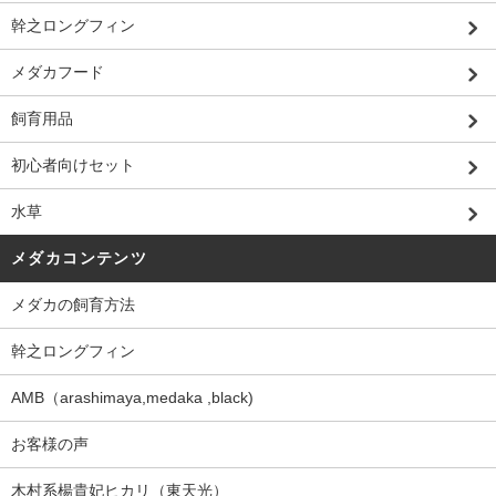
幹之ロングフィン
メダカフード
飼育用品
初心者向けセット
水草
メダカコンテンツ
メダカの飼育方法
幹之ロングフィン
AMB（arashimaya,medaka ,black)
お客様の声
木村系楊貴妃ヒカリ（東天光）