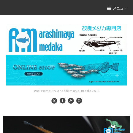
メニュー
welcome to arashimaya.medaka!!