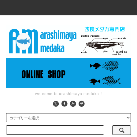
welcome to arashimaya.medaka!!