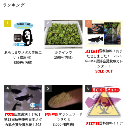
ランキング
1
2
3
送料無料！おま
あらしまやメダカ専用エ
ホテイソウ
たせしました！！2026
サ（成魚用）
150円(内税)
年JMA品評会受賞魚カレ
850円(内税)
ンダー！
SOLD OUT
4
5
6
マッシュフード
店主選別！！祝！
５００ｇ
第13回秋季優秀日本メダ
送料無料！！ア
2,000円(内税)
カ協会賞受賞系統！202