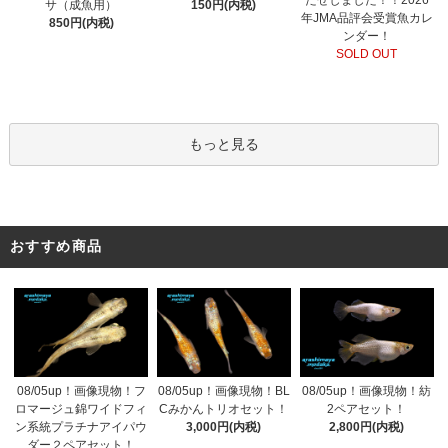
サ（成魚用）
150円(内税)
年JMA品評会受賞魚カレ
850円(内税)
ンダー！
SOLD OUT
もっと見る
おすすめ商品
08/05up！画像現物！フ
08/05up！画像現物！BL
08/05up！画像現物！紡
ロマージュ錦ワイドフィ
Cみかんトリオセット！
2ペアセット！
ン系統プラチナアイパウ
3,000円(内税)
2,800円(内税)
ダー２ペアセット！