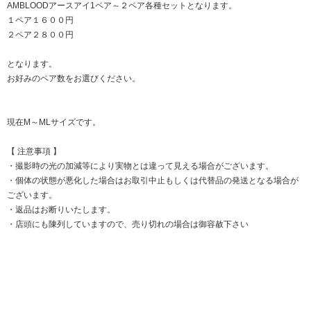
AMBLOODアースアイ1ペア～２ペア各種セットとなります。
１ペア１６００円
２ペア２８００円
となります。
お好みのペア数をお選びください。
現在M～MLサイズです。
【 注意事項 】
・撮影時の光の加減等により実物とは違って見える場合がございます。
・個体の状態が悪化した場合はお取引中止もしくは代替品の発送となる場合が
ございます。
・返品はお断りいたします。
・店頭にも陳列していますので、売り切れの場合は御容赦下さい