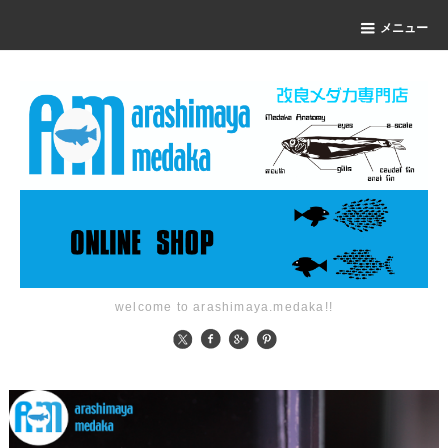
メニュー
welcome to arashimaya.medaka!!