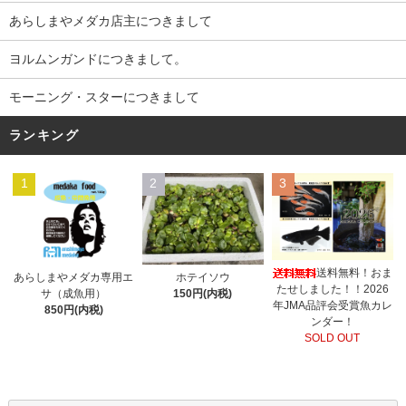
あらしまやメダカ店主につきまして
ヨルムンガンドにつきまして。
モーニング・スターにつきまして
ランキング
1
2
3
送料無料！おま
あらしまやメダカ専用エ
ホテイソウ
たせしました！！2026
サ（成魚用）
150円(内税)
年JMA品評会受賞魚カレ
850円(内税)
ンダー！
SOLD OUT