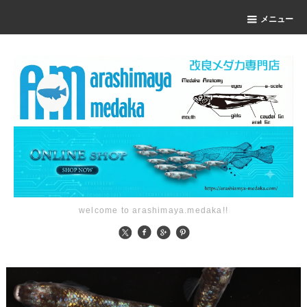
メニュー
welcome to arashimaya.medaka!!