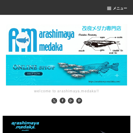
メニュー
welcome to arashimaya.medaka!!