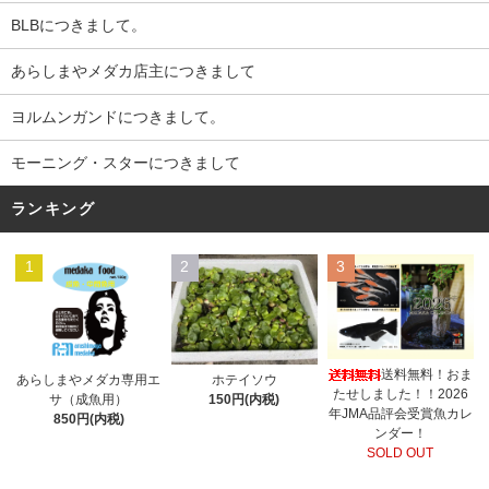
BLBにつきまして。
あらしまやメダカ店主につきまして
ヨルムンガンドにつきまして。
モーニング・スターにつきまして
ランキング
1
2
3
送料無料！おま
あらしまやメダカ専用エ
ホテイソウ
たせしました！！2026
サ（成魚用）
150円(内税)
年JMA品評会受賞魚カレ
850円(内税)
ンダー！
SOLD OUT