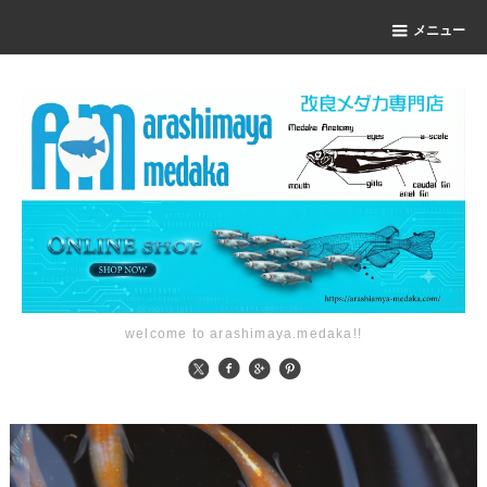
メニュー
welcome to arashimaya.medaka!!