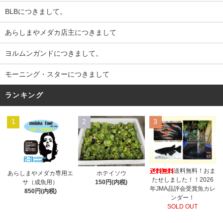
BLBにつきまして。
あらしまやメダカ店主につきまして
ヨルムンガンドにつきまして。
モーニング・スターにつきまして
ランキング
1
2
3
送料無料！おま
あらしまやメダカ専用エ
ホテイソウ
たせしました！！2026
サ（成魚用）
150円(内税)
年JMA品評会受賞魚カレ
850円(内税)
ンダー！
SOLD OUT