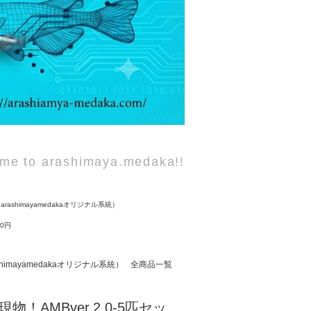
me to arashimaya.medaka!!
ashimayamedakaオリジナル系統）
00円
imayamedakaオリジナル系統）
全商品一覧
現物！AMBver.2.0-5匹セッ