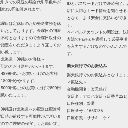
代引きでの発送の場合代引手数料が
IDとパスワードだけで決済完了。
別途330円加算されます。
店に大切なカード情報を知らせる
となく、より安全に支払いができ
木曜日は定休日のため発送業務を休
す。
止いたしております。金曜日の到着
ペイパルアカウントの開設は、決
は不可となりますので金曜日以外の
方法でPayPalを選択して必要事項
ご指定をいただきますよう宜しくお
を入力するだけなのでかんたんで
願い致します。
す。
～北海道・沖縄のお客様～
楽天銀行でのお振込み
下記のとおり送料がかかります。
・4999円以下お買い上げのお客様
楽天銀行でのお振込みとなります
は1800円かかります。
＜振込先＞
・5000円以上のお買い上げで800円
金融機関名：楽天銀行
頂戴いたします。
支店名：アロハ支店（店番号221
口座種別：普通
・沖縄及び北海道への配送は配達希
口座番号：1653135
望日時が前後する可能性がございま
口座名義：ササキ ケイ
すのでご理解の程宜しくお願い致し