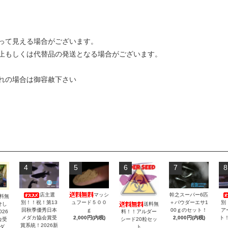
って見える場合がございます。
止もしくは代替品の発送となる場合がございます。
れの場合は御容赦下さい
4
5
6
7
8
マッシ
店主選
幹之スーパー6匹
料無
ュフード５００
別！！祝！第13
＋パウダーエサ1
別
送料無
せし
ｇ
回秋季優秀日本
00ｇのセット！
ア
料！！アルダー
26
2,000円(内税)
メダカ協会賞受
2,000円(内税)
ト
シード20粒セッ
会受
賞系統！2026新
ト
ダ