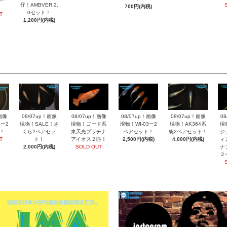
仔！AMBVER.2.
700円(内税)
0セット！
T
1,200円(内税)
画像
08/07up！画像
08/07up！画像
08/07up！画像
08/07up！画像
0
ー2
現物！SALE！さ
現物！ゴード系
現物！WI-03ー2
現物！AK364系
現
！
くら2ペアセッ
東天光プラチナ
ペアセット！
統2ペアセット！
ジ
T
ト！
アイオス２匹！
2,500円(内税)
4,000円(内税)
ィ
2,000円(内税)
SOLD OUT
ナ
２