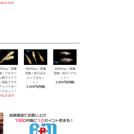
SOLD OUT
8/05up！画像
08/05up！画像
08/05up！画像
物！フロマー
現物！BLCみか
現物！紡2ペアセ
ュ錦ワイドフ
んトリオセッ
ット！
ン系統プラチ
ト！
2,800円(内税)
アイパウダー
3,000円(内税)
ペアセット！
SOLD OUT