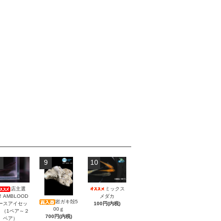
9
10
ミックス
店主選
メダカ
！AMBLOOD
岩ガキ殻5
100円(内税)
ースアイセッ
00ｇ
！（1ペア～２
700円(内税)
ペア）