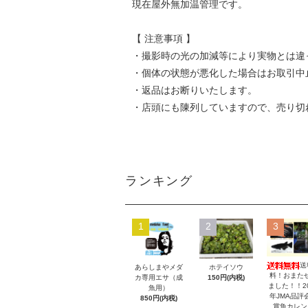
現在屋外無加温管理です。
【 注意事項 】
・撮影時の光の加減等により実物とは違
・個体の状態が悪化した場合はお取引中
・返品はお断りいたします。
・店頭にも陳列していますので、売り切
ランキング
1
2
3
送
あらしまやメダ
ホテイソウ
料！おまた
カ専用エサ（成
150円(内税)
ました！！20
魚用）
年JMA品評
850円(内税)
賞魚カレン