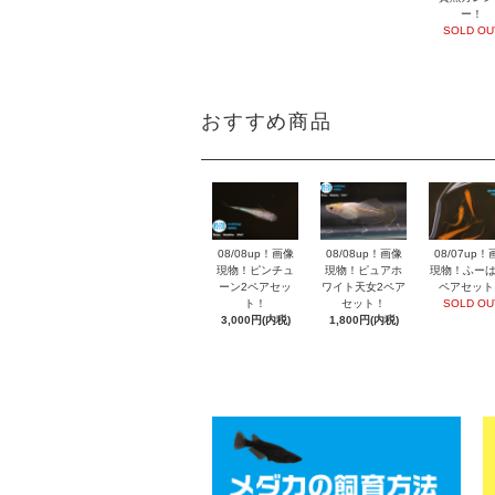
ー！
SOLD OU
おすすめ商品
08/08up！画像
08/07up！
08/08up！画像
現物！ピンチュ
現物！ふーは
現物！ピュアホ
ーン2ペアセッ
ペアセット
ワイト天女2ペア
ト！
SOLD OU
セット！
3,000円(内税)
1,800円(内税)