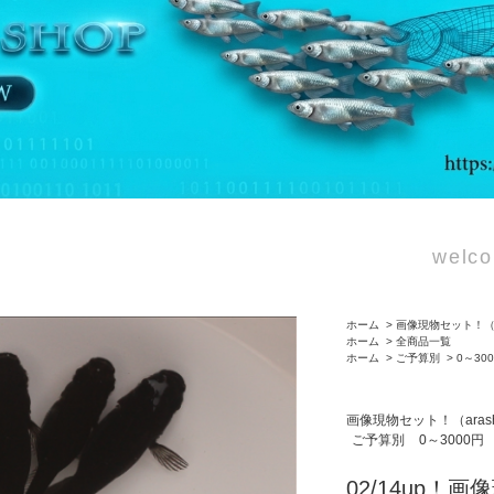
welco
ホーム
>
画像現物セット！（ar
ホーム
>
全商品一覧
ホーム
>
ご予算別
>
0～30
画像現物セット！（arash
ご予算別
0～3000円
02/14up！画像