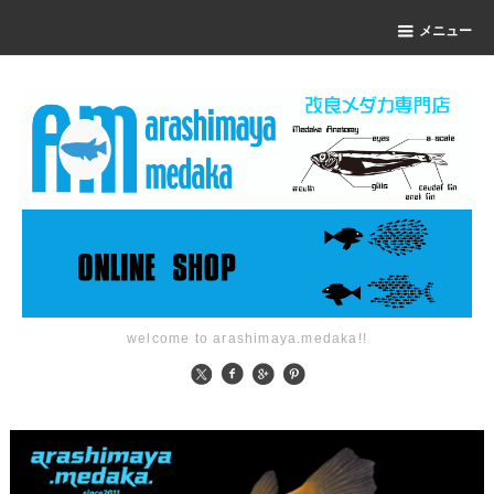
メニュー
welcome to arashimaya.medaka!!