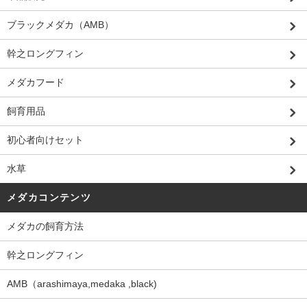
ブラックメダカ（AMB）
幹之ロングフィン
メダカフード
飼育用品
初心者向けセット
水草
メダカコンテンツ
メダカの飼育方法
幹之ロングフィン
AMB（arashimaya,medaka ,black)