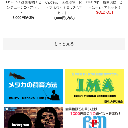
08/08up！画像現物！ピ
08/07up！画像現物！ふ
08/08up！画像現物！ピ
ンチューン2ペアセッ
ーはー2ペアセット！
ュアホワイト天女2ペア
ト！
SOLD OUT
セット！
3,000円(内税)
1,800円(内税)
もっと見る