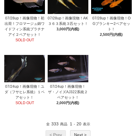
07/28up！画像現物！初
07/28up！画像現物！AK
07/28up！画像現物！O
出荷！フロマージュ錦ワ
３６３系統３匹セット！
Gブランキー2ペアセッ
イドフィン系統プラチナ
3,000円(内税)
ト！
アイ２ペアセット！
2,500円(内税)
SOLD OUT
07/24up！画像現物！ユ
07/24up！画像現物！
ダ（フサヒレ系統）１ペ
ザ・ノイズAJ322系統２
アセット！
ペアセット！
SOLD OUT
2,000円(内税)
333
1
20
全
商品
-
表示
< Prev
Next >