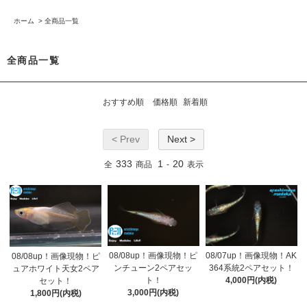
ホーム
>
全商品一覧
全商品一覧
おすすめ順
価格順
新着順
< Prev
Next >
333
1
20
全
商品
-
表示
08/08up！画像現物！ピ
08/07up！画像現物！AK
08/08up！画像現物！ピ
ンチューン2ペアセッ
364系統2ペアセット！
ュアホワイト天女2ペア
ト！
4,000円(内税)
セット！
3,000円(内税)
1,800円(内税)